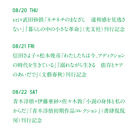
08/20 Thu
eri×武田砂鉄
「ネチネチのまなざし 違和感を見逃さ
ない」
『暮らしの中の小さな革命』（光文社）刊行記念
08/21 Fri
信田さよ子×松本俊彦
「わたしたちは今、アディクション
の時代を生きている」
『溺れながら生きる 依存とケア
のあいだで』（文藝春秋）刊行記念
08/22 Sat
青木淳悟×伊藤亜紗×佐々木敦
「小説の身体と私の
からだ」
『青木淳悟初期作品コレクション』（書肆侃侃
房）刊行記念