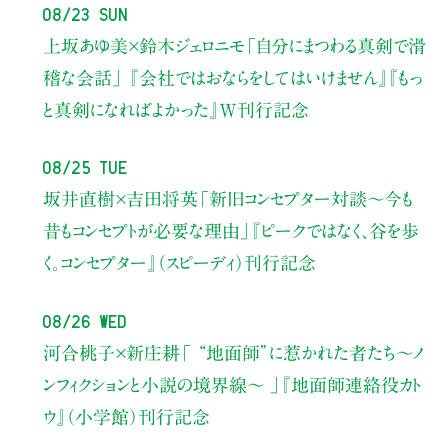
08/23 Sun
上坂あゆ美×鈴木ジェロニモ
「自分にまつわる真剣で滑
稽な会話」
『会社ではおならをしてはいけません』『もっ
と真剣になればよかった』W刊行記念
08/25 Tue
坂井直樹×吉田将英
「新旧コンセプター対談～今も
昔もコンセプトが必要な理由」
『ピークではなく、谷を歩
く。コンセプター』（スピーディ）刊行記念
08/26 Wed
河合桃子×新庄耕
「 “地面師”に惹かれた者たち〜ノ
ンフィクションと小説の境界線〜 」
『地面師連絡役カト
ウ』（小学館）刊行記念