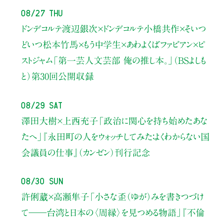
08/27 Thu
ドンデコルテ渡辺銀次×ドンデコルテ小橋共作×そいつ
どいつ松本竹馬×もう中学生×あわよくばファビアン×ピ
ストジャム
「第一芸人文芸部 俺の推し本。」（BSよしも
と）
第30回公開収録
08/29 Sat
澤田大樹×上西充子
「政治に関心を持ち始めたあな
たへ」
『永田町の人をウォッチしてみた：よくわからない国
会議員の仕事』（カンゼン）刊行記念
08/30 Sun
許俐葳×高瀬隼子
「小さな歪（ゆが）みを書きつづけ
て――
台湾と日本の〈周縁〉を見つめる物語」
『不倫