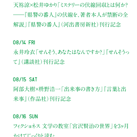
天祢涼×松井ゆかり
「ミステリーの伏線回収とは何か？
――『県警の番人』の伏線を、著者本人が禁断の全
解説」
『県警の番人』（河出書房新社）刊行記念
08/14 Fri
永井玲衣
「せんそう、あなたはなんですか？」
『せんそうっ
て』（講談社）刊行記念
08/15 Sat
阿部大樹×枡野浩一
「出来事の書き方」
『言葉と出
来事』（作品社）刊行記念
08/16 Sun
フィクショネス 文学の教室
「宮沢賢治の世界」を3ヶ月
かけてじっくりと読む