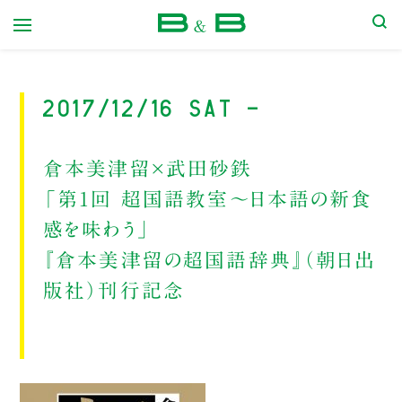
本屋 B&B
2017/12/16 Sat -
倉本美津留×武田砂鉄
「第1回 超国語教室〜日本語の新食
感を味わう」
『倉本美津留の超国語辞典』（朝日出
版社）刊行記念