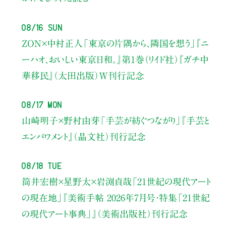
08/16 Sun
ZON×中村正人
「東京の片隅から、隣国を想う」
『ニ
ーハオ、おいしい東京日和。』第1巻（リイド社）
『ガチ中
華移民』（太田出版）W刊行記念
08/17 Mon
山崎明子×野村由芽
「手芸が紡ぐつながり」
『手芸と
エンパワメント』（晶文社）刊行記念
08/18 Tue
筒井宏樹×星野太×岩渕貞哉
「21世紀の現代アート
の現在地」
『美術手帖 2026年7月号・
特集「21世紀
の現代アート事典」』（美術出版社）刊行記念