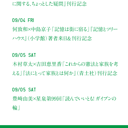
に関する、ちょっとした疑問』刊行記念
09/04 Fri
何致和×中島京子
「記憶は街に宿る」
『記憶とツリー
ハウス』（小学館）著者来日＆刊行記念
09/05 Sat
木村草太×吉田恵里香
「これからの憲法と家族を考
える」
『法にとって家族とは何か』（青土社）刊行記念
09/05 Sat
豊﨑由美×星泉
第99回「読んでいいとも！ ガイブンの
輪」