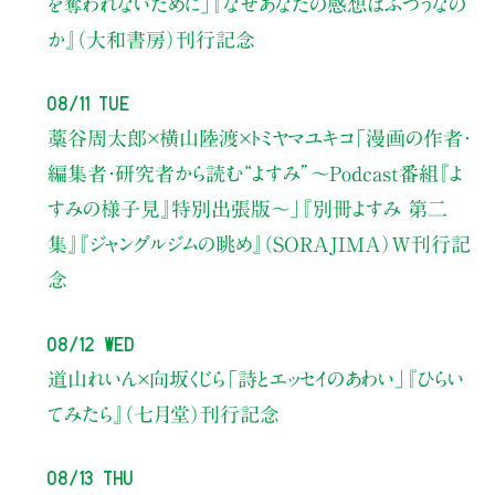
を奪われないために」
『なぜあなたの感想はふつうなの
か』（大和書房）刊行記念
08/11 Tue
藁谷周太郎×横山陸渡×トミヤマユキコ
「漫画の作者・
編集者・研究者から読む“よすみ”
〜Podcast番組『よ
すみの様子見』特別出張版〜」
『別冊よすみ 第二
集』『ジャングルジムの眺め』（SORAJIMA）W刊行記
念
08/12 Wed
道山れいん×向坂くじら
「詩とエッセイのあわい」
『ひらい
てみたら』（七月堂）刊行記念
08/13 Thu