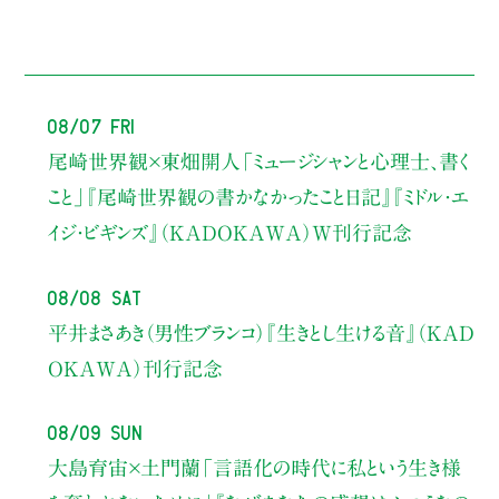
08/07 Fri
尾崎世界観×東畑開人
「ミュージシャンと心理士、書く
こと」
『尾崎世界観の書かなかったこと日記』『ミドル・エ
イジ・ビギンズ』（KADOKAWA）W刊行記念
08/08 Sat
平井まさあき（男性ブランコ）
『生きとし生ける音』（KAD
OKAWA）刊行記念
08/09 Sun
大島育宙×土門蘭
「言語化の時代に私という生き様