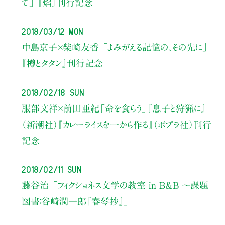
て」
『焰』刊行記念
2018/03/12 Mon
中島京子×柴崎友香
「よみがえる記憶の、その先に」
『樽とタタン』刊行記念
2018/02/18 Sun
服部文祥×前田亜紀
「命を食らう」
『息子と狩猟に』
（新潮社）
『カレーライスを一から作る』（ポプラ社）刊行
記念
2018/02/11 Sun
藤谷治
「フィクショネス文学の教室 in B&B 〜課題
図書：谷崎潤一郎『春琴抄』」