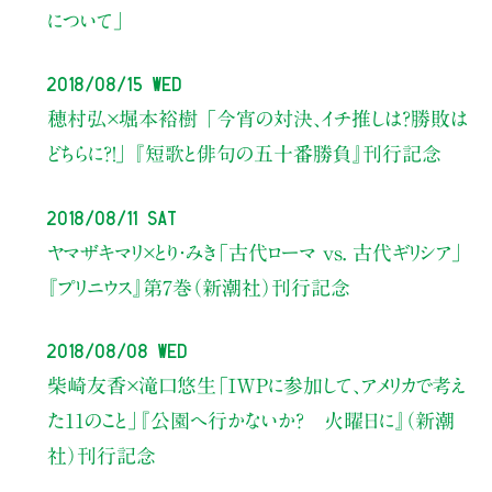
について」
2018/08/15 Wed
穂村弘×堀本裕樹
「今宵の対決、イチ推しは？勝敗は
どちらに？！」 『短歌と俳句の五十番勝負』刊行記念
2018/08/11 Sat
ヤマザキマリ×とり・みき
「古代ローマ vs. 古代ギリシア」
『プリニウス』第7巻（新潮社）刊行記念
2018/08/08 Wed
柴崎友香×滝口悠生
「IWPに参加して、アメリカで考え
た11のこと」
『公園へ行かないか？ 火曜日に』（新潮
社）刊行記念