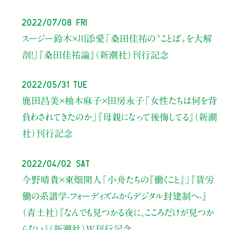
2022/07/08 Fri
スージー鈴木×川添愛
「桑田佳祐の〝ことば〟を大解
剖！」
『桑田佳祐論』（新潮社）刊行記念
2022/05/31 Tue
鹿田昌美×柚木麻子×田房永子
「女性たちは何を背
負わされてきたのか」
『母親になって後悔してる』（新潮
社）刊行記念
2022/04/02 Sat
今野晴貴×東畑開人
「小舟たちの『働くこと』」
『賃労
働の系譜学-フォーディズムからデジタル封建制へ-』
（青土社）
『なんでも見つかる夜に、こころだけが見つか
らない』（新潮社）W刊行記念