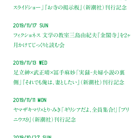
スライドショー」
『お寺の掲示板』（新潮社）刊行記念
2019/11/17 Sun
フィクショネス 文学の教室
三島由紀夫『金閣寺』
を2ヶ
月かけてじっくりと読む会
2019/11/13 Wed
足立紳×武正晴×冨手麻妙
「実録・夫婦小説の裏
側」
『それでも俺は、妻としたい』（新潮社）刊行記念
2019/11/11 Mon
ヤマザキマリ×とり・みき
「ギリシアだよ、全員集合！」
『プリ
ニウス9』（新潮社）刊行記念
2019/10/27 Sun