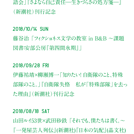
語会」
『さよなら自己責任―生きづらさの処方箋―』
（新潮社）刊行記念
2018/10/14 Sun
藤谷治
「フィクショネス文学の教室 in B&B 〜課題
図書：安部公房『第四間氷期』」
2018/09/28 Fri
伊藤祐靖×柳瀬博一
「知りたい！ 自衛隊のこと、特殊
部隊のこと。」
『自衛隊失格 私が「特殊部隊」を去っ
た理由』（新潮社）刊行記念
2018/08/18 Sat
山田ルイ53世×武田砂鉄
「それでも、僕たちは書く。〜
『一発屋芸人列伝』(新潮社)『日本の気配』(晶文社)