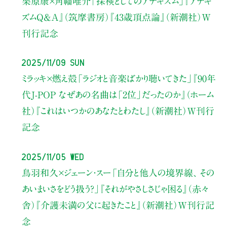
栗原康×角幡唯介
「探検としてのアナキズム」
『アナキ
ズムQ&A』（筑摩書房）『43歳頂点論』（新潮社）W
刊行記念
2025/11/09 Sun
ミラッキ×燃え殻
「ラジオと音楽ばかり聴いてきた」
『90年
代J-POP なぜあの名曲は「2位」だったのか』（ホーム
社）
『これはいつかのあなたとわたし』（新潮社）W刊行
記念
2025/11/05 Wed
鳥羽和久×ジェーン・スー
「自分と他人の境界線、 その
あいまいさをどう扱う？」
『それがやさしさじゃ困る』（赤々
舎）『介護未満の父に起きたこと』（新潮社）W刊行記
念