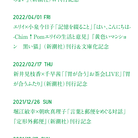
2022/04/01 Fri
エリイ×小泉今日子
「記憶を綴ること」
『はい、こんにちは-
-Chim↑Pomエリイの生活と意見』
『黄色いマンショ
ン 黒い猫』
（新潮社）刊行＆文庫化記念
2022/02/17 Thu
新井見枝香×千早茜
「『胃が合う』お茶会LIVE」
『胃
が合うふたり』（新潮社）刊行記念
2021/12/26 Sun
堀江敏幸×朝吹真理子
「言葉と郵便をめぐる対話」
『定形外郵便』（新潮社）
刊行記念