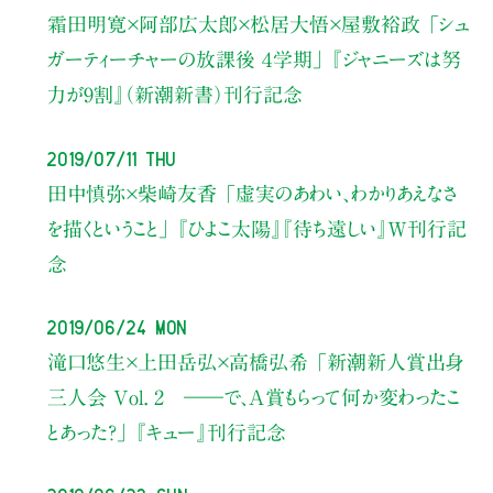
霜田明寛×阿部広太郎×松居大悟×屋敷裕政
「シュ
ガーティーチャーの放課後 ４学期」
『ジャニーズは努
力が9割』（新潮新書）刊行記念
2019/07/11 Thu
田中慎弥×柴崎友香
「虚実のあわい、わかりあえなさ
を描くということ」
『ひよこ太陽』『待ち遠しい』W刊行記
念
2019/06/24 Mon
滝口悠生×上田岳弘×高橋弘希
「新潮新人賞出身
三人会 Vol. 2 ――で、Ａ賞もらって何か変わったこ
とあった？」
『キュー』刊行記念