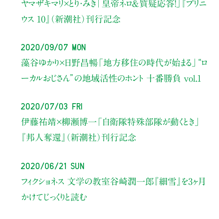
ヤマザキマリ×とり・みき
「皇帝ネロ＆質疑応答！」
『プリニ
ウス 10』（新潮社）刊行記念
2020/09/07 Mon
藻谷ゆかり×日野昌暢
「地方移住の時代が始まる」
“ロ
ーカルおじさん”の地域活性のホント 十番勝負 vol.1
2020/07/03 Fri
伊藤祐靖×柳瀬博一
「自衛隊特殊部隊が動くとき」
『邦人奪還』（新潮社）刊行記念
2020/06/21 Sun
フィクショネス 文学の教室
谷崎潤一郎『細雪』
を3ヶ月
かけてじっくりと読む