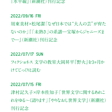
『水平線』（新潮社）刊行記念
2022/09/16 Fri
周東美材×松尾潔
「なぜ日本では“大人の芸”が育た
ないのか」
『「未熟さ」の系譜―宝塚からジャニーズま
で―』（新潮社）刊行記念
2022/07/17 Sun
フィクショネス 文学の教室
大岡昇平『野火』を
3ヶ月か
けてじっくりと読む
2022/07/15 Fri
津村記久子×岸本佐知子
「世界文学に関するあれこ
れをゆる～く語ります」
『やりなおし世界文学』（新潮社）
刊行記念