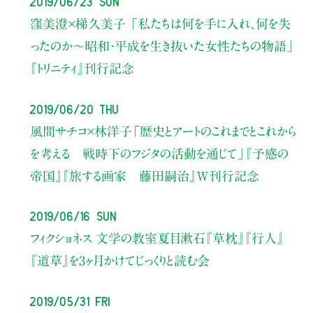
2019/06/23 Sun
窪美澄×梯久美子
「私たちは何を手に入れ、何を失
ったのか〜昭和・平成を生き抜いた女性たちの物語」
『トリニティ』刊行記念
2019/06/20 Thu
風間サチコ×林洋子
「歴史とアートのこれまでとこれから
を考える 戦時下のフジタの活動を通じて」
『予感の
帝国』『旅する画家 藤田嗣治』
W刊行記念
2019/06/16 Sun
フィクショネス 文学の教室
夏目漱石『草枕』『行人』
『道草』を
3ヶ月かけてじっくりと読む会
2019/05/31 Fri