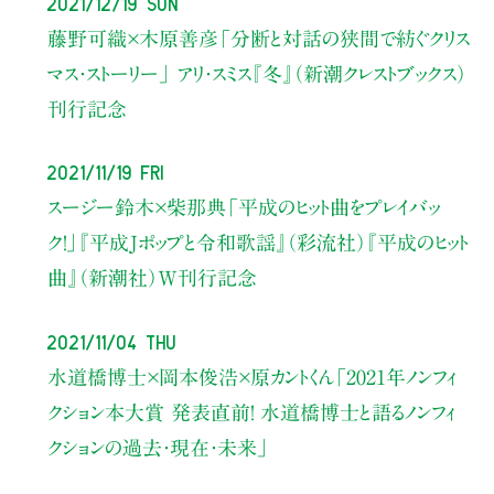
2021/12/19 Sun
藤野可織×木原善彦
「分断と対話の狭間で紡ぐ
クリス
マス・ストーリー」 アリ・スミス『冬』（新潮クレストブックス）
刊行記念
2021/11/19 Fri
スージー鈴木×柴那典
「平成のヒット曲をプレイバッ
ク！」
『平成Jポップと令和歌謡』（彩流社）
『平成のヒット
曲』（新潮社）W刊行記念
2021/11/04 Thu
水道橋博士×岡本俊浩×原カントくん
「2021年ノンフィ
クション本大賞 発表直前！ 水道橋博士と語るノンフィ
クションの過去・現在・未来」