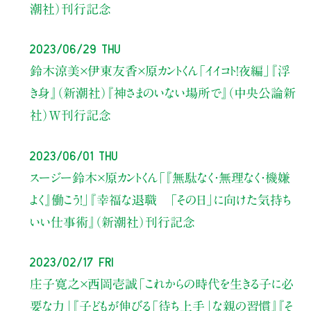
潮社）刊行記念
2023/06/29 Thu
鈴木涼美×伊東友香×原カントくん
「イイコト！夜編」
『浮
き身』（新潮社）
『神さまのいない場所で』（中央公論新
社）W刊行記念
2023/06/01 Thu
スージー鈴木×原カントくん
「『無駄なく・無理なく・機嫌
よく』働こう！」
『幸福な退職 「その日」に向けた気持ち
いい仕事術』（新潮社）刊行記念
2023/02/17 Fri
庄子寛之×西岡壱誠
「これからの時代を生きる子に必
要な力」
『子どもが伸びる「待ち上手」な親の習慣』
『そ