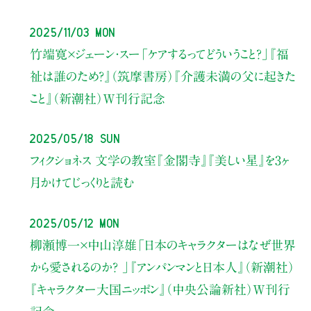
2025/11/03 Mon
竹端寛×ジェーン・スー
「ケアするってどういうこと？」
『福
祉は誰のため？』（筑摩書房）
『介護未満の父に起きた
こと』（新潮社）W刊行記念
2025/05/18 Sun
フィクショネス 文学の教室
『金閣寺』『美しい星』を
3ヶ
月かけてじっくりと読む
2025/05/12 Mon
柳瀬博一×中山淳雄
「日本のキャラクターはなぜ世界
から愛されるのか？ 」
『アンパンマンと日本人』（新潮社）
『キャラクター大国ニッポン』（中央公論新社）W刊行