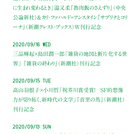
に生まれ変わるとき」
温又柔『魯肉飯のさえずり』（中央
公論新社）＆カリ・ファハルド=アンスタイン『サブリナとコリ
ーナ』（新潮クレスト・ブックス）Ｗ刊行記念
2020/09/16 Wed
三品輝起×島田潤一郎
「雑貨の地図と断片化する世
界」
『雑貨の終わり』（新潮社）刊行記念
2020/09/15 Tue
高山羽根子×小川哲
「祝芥川賞受賞！ SF的想像
力が切り拓く、新時代の文学」
『首里の馬』（新潮社）
刊行記念
2020/09/13 Sun