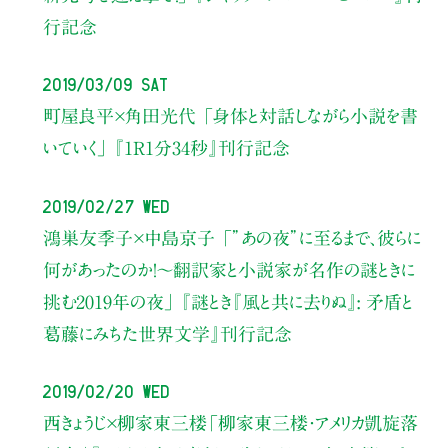
行記念
2019/03/09 Sat
町屋良平×角田光代
「身体と対話しながら小説を書
いていく」
『1R1分34秒』刊行記念
2019/02/27 Wed
鴻巣友季子×中島京子
「”あの夜”に至るまで、彼らに
何があったのか！〜翻訳家と小説家が名作の謎ときに
挑む2019年の夜」
『謎とき『風と共に去りぬ』: 矛盾と
葛藤にみちた世界文学』刊行記念
2019/02/20 Wed
西きょうじ×柳家東三楼
「柳家東三楼・アメリカ凱旋落