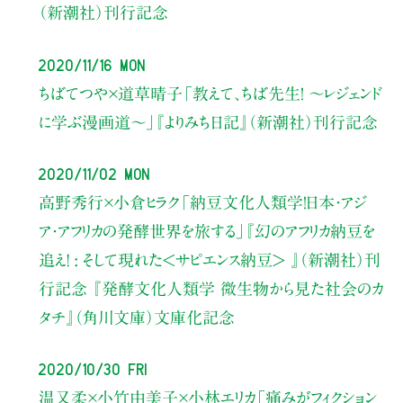
（新潮社）刊行記念
2020/11/16 Mon
ちばてつや×道草晴子
「教えて、ちば先生！ ～レジェンド
に学ぶ漫画道～」
『よりみち日記』（新潮社）刊行記念
2020/11/02 Mon
高野秀行×小倉ヒラク
「納豆文化人類学！日本・アジ
ア・アフリカの発酵世界を旅する」『幻のアフリカ納豆を
追え! : そして現れた<サピエンス納豆> 』（新潮社）刊
行記念 『発酵文化人類学 微生物から見た社会のカ
タチ』（角川文庫）文庫化記念
2020/10/30 Fri
温又柔×小竹由美子×小林エリカ
「痛みがフィクション