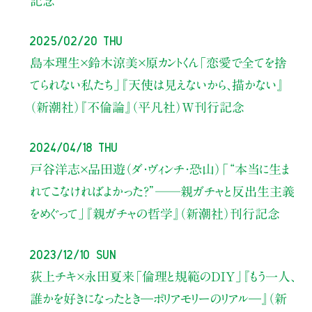
記念
2025/02/20 Thu
島本理生×鈴木涼美×原カントくん「恋愛で全てを捨
てられない私たち」『天使は見えないから、描かない』
（新潮社）『不倫論』（平凡社）W刊行記念
2024/04/18 Thu
戸谷洋志×品田遊（ダ・ヴィンチ・恐山）
「“本当に生ま
れてこなければよかった？”──親ガチャと反出生主義
をめぐって」
『親ガチャの哲学』（新潮社）刊行記念
2023/12/10 Sun
荻上チキ×永田夏来
「倫理と規範のDIY」
『もう一人、
誰かを好きになったとき―ポリアモリーのリアル―』（新