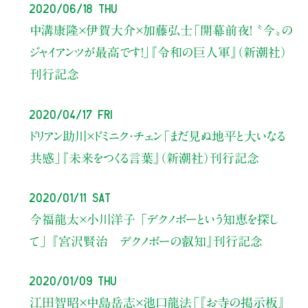
2020/06/18 Thu
中溝康隆×伊賀大介×加藤弘士
「開幕前夜！ 〝今〟の
ジャイアンツが最高です！」
『令和の巨人軍』（新潮社）
刊行記念
2020/04/17 Fri
ドリアン助川×ドミニク・チェン
「まだ見ぬ地平と大いなる
共感」
『未来をつくる言葉』（新潮社）刊行記念
2020/01/11 Sat
今福龍太×小川洋子
「デクノボーという知恵を探し
て」
『宮沢賢治 デクノボーの叡知』刊行記念
2020/01/09 Thu
江田智昭×中島岳志×池口龍法
「『お寺の掲示板』