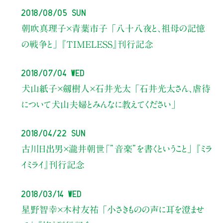
2018/08/05 Sun
朝吹真理子×青葉市子
「八十八夜と、祖母の記憶
の戦争と」
『TIMELESS』刊行記念
2018/07/04 Wed
犬山紙子×劔樹人×石井光太
「石井光太さん、虐待
について犬山夫婦とみんなに教えてください」
2018/04/22 Sun
古川日出男×瀧井朝世
「”音楽”を書くということ」
『ミラ
イミライ』刊行記念
2018/03/14 Wed
星野智幸×木村友祐
「小さきものの声に耳を澄ませ