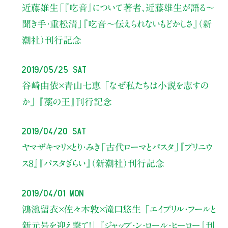
近藤雄生
「『吃音』について著者、近藤雄生が語る〜
聞き手・重松清」
『吃音〜伝えられないもどかしさ』（新
潮社）刊行記念
2019/05/25 Sat
谷崎由依×青山七恵
「なぜ私たちは小説を志すの
か」
『藁の王』刊行記念
2019/04/20 Sat
ヤマザキマリ×とり・みき
「古代ローマとパスタ」
『プリニウ
ス８』『パスタぎらい』（新潮社）刊行記念
2019/04/01 Mon
鴻池留衣×佐々木敦×滝口悠生
「エイプリル・フールと
新元号を迎え撃て！」
『ジャップ・ン・ロール・ヒーロー』刊