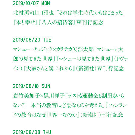
2019/10/07 Mon
北村薫×山口雅也
「それは学生時代からはじまった」
『本と幸せ』『八人の招待客』W刊行記念
2019/08/20 Tue
マシュー・チョジック×カラテカ矢部太郎
「マシューと太
郎の見てきた世界」
『マシューの見てきた世界』（Pヴァ
イン）
『大家さんと僕 これから』（新潮社）W刊行記念
2019/08/18 Sun
岩竹美加子×黒川祥子
「テストも運動会も制服もいら
ない?! 本当の教育に必要なものを考える」
『フィンラン
ドの教育はなぜ世界一なのか』（新潮社）刊行記念
2019/08/08 Thu