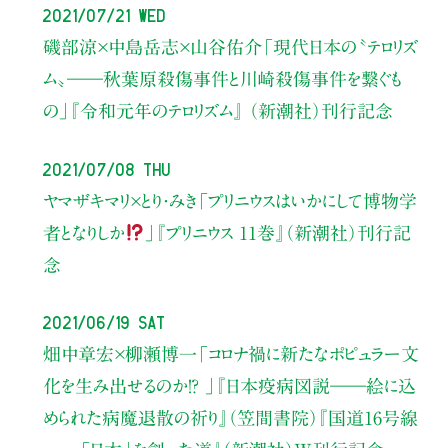
2021/07/21 Wed
磯部涼×中島岳志×山谷佑介
「現代日本の〝テロリズ
ム〟
――秋葉原殺傷事件と
川崎殺傷事件を繋ぐも
の」
『令和元年のテロリズム』 （新潮社）
刊行記念
2021/07/08 Thu
ヤマザキマリ×とり・みき
「プリニウスはいかにして博物学
者となりしか
」
『プリニウス 11巻』（新潮社）刊行記
念
2021/06/19 Sat
畑中章宏×柳瀬博一
「コロナ禍に新たなポピュラー文
化を
生み出せるのか！？ 」
『日本疫病図説――絵に込
められた
病魔退散の祈り』（笠間書院）
『国道16号線