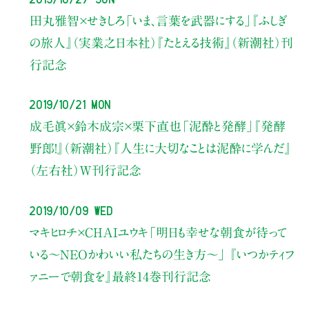
田丸雅智×せきしろ
「いま、言葉を武器にする」
『ふしぎ
の旅人』（実業之日本社）『たとえる技術』（新潮社）刊
行記念
2019/10/21 Mon
成毛眞×鈴木成宗×栗下直也
「泥酔と発酵」『発酵
野郎！』（新潮社）『人生に大切なことは泥酔に学んだ』
（左右社）W刊行記念
2019/10/09 Wed
マキヒロチ×CHAIユウキ
「明日も幸せな朝食が待って
いる〜NEOかわいい私たちの生き方〜」
『いつかティフ
ァニーで朝食を』最終14巻刊行記念