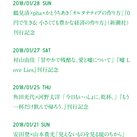
2018/01/28 Sun
鶴見済×pha×かとうちあき
「オルタナティブの作り方」
『0
円で生きる: 小さくても豊かな経済の作り方』（新潮社）
刊行記念
2018/01/27 Sat
村山由佳
「甘やかで残酷な、愛と嘘について」
『嘘 L
ove Lies』刊行記念
2018/01/25 Thu
角田光代×河野丈洋
「今日もいっしょに、乾杯。」
『もう
一杯だけ飲んで帰ろう。』刊行記念
2018/01/21 Sun
安田登×山本貴光
「見えないものを見る能のちから」