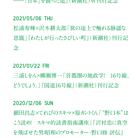
――「日本」を創った道』
（新潮社）Ｗ刊行記念
2021/05/06 Thu
松浦寿輝×沢木耕太郎
「旅の途上で触れる静謐な
恩寵」
『わたしが行ったさびしい町』（新潮社）
刊行記
念
2021/01/22 Fri
三浦しをん×柳瀬博一
「首都圏の地政学！ 16号線、
どうでしょう。」
『国道16号線』（新潮社）刊行記念
2020/12/06 Sun
細田昌志×てれびのスキマ×原カントくん
「“野口本”は
こう読め！ スキマ的読書指南講座」
『沢村忠に真空
を飛ばせた男：昭和のプロモーター・野口修 評伝』