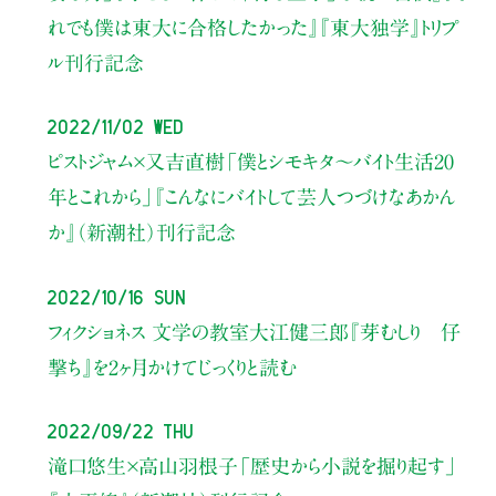
れでも僕は東大に合格したかった』
『東大独学』トリプ
ル刊行記念
2022/11/02 Wed
ピストジャム×又吉直樹
「僕とシモキタ～バイト生活20
年とこれから」
『こんなにバイトして芸人つづけなあかん
か』（新潮社）刊行記念
2022/10/16 Sun
フィクショネス 文学の教室
大江健三郎『芽むしり 仔
撃ち』を
2ヶ月かけてじっくりと読む
2022/09/22 Thu
滝口悠生×高山羽根子
「歴史から小説を掘り起す」